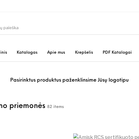
inis
Katalogas
Apie mus
Krepšelis
PDF Katalogai
Pasirinktus produktus paženklinsime Jūsų logotipu
mo priemonės
82 items