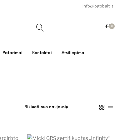
info@logobalt.lt
0
Patarimai
Kontaktai
Atsiliepimai