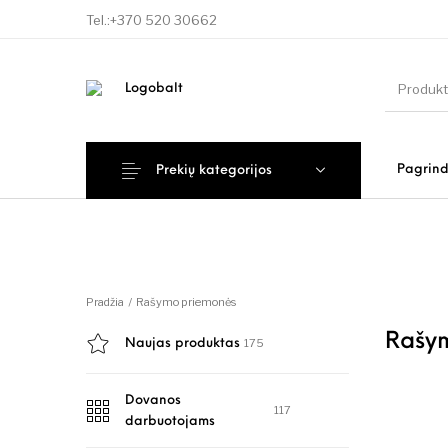
Tel.:
+370 520 30662
Pagrind
Prekių kategorijos
Pradžia
/
Rašymo priemonės
Rašy
175
Naujas produktas
Dovanos
117
darbuotojams