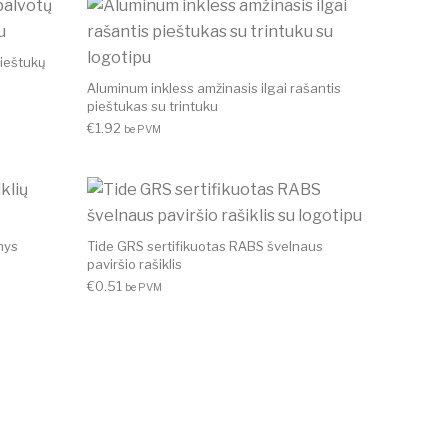
pieštukų
Aluminum inkless amžinasis ilgai rašantis
pieštukas su trintuku
€
1.92
be PVM
nys
Tide GRS sertifikuotas RABS švelnaus
paviršio rašiklis
€
0.51
be PVM