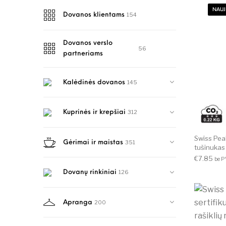
NAUJ
154
Dovanos klientams
Dovanos verslo
56
partneriams
145
Kalėdinės dovanos
312
Kuprinės ir krepšiai
Swiss Pea
351
Gėrimai ir maistas
tušinukas
€
7.85
be 
126
Dovanų rinkiniai
200
Apranga