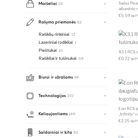
Swiss Pea
55
Maišeliai
aliuminio r
€
5.59
be 
82
Rašymo priemonės
Rašiklių rinkiniai
12
Lazeriniai rodikliai
1
Pieštukai
10
X3.1 RCS 
Rašikliai ir tušinukai
€
0.72
59
be 
84
Biurui ir užrašams
207
Technologijos
Eon RCS p
„Infinity“ r
149
Keliaujantiems
€
2.25
be 
93
Saldainiai ir kita