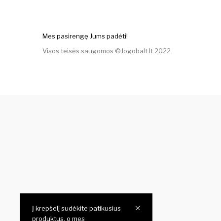
Mes pasirengę Jums padėti!
Visos teisės saugomos © logobalt.lt 2022
Į krepšelį sudėkite patikusius
produktus, o mes