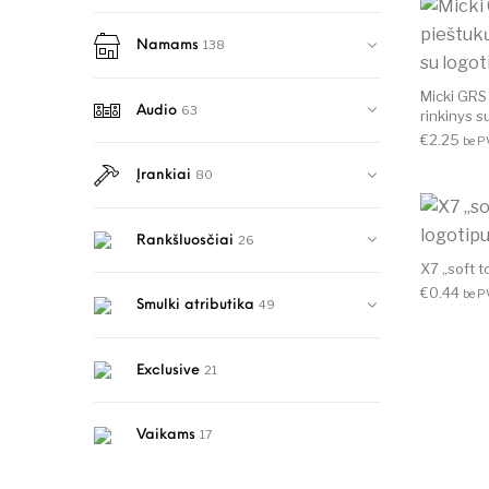
138
Namams
Micki GRS 
63
Audio
rinkinys 
€
2.25
be 
80
Įrankiai
26
Rankšluosčiai
X7 „soft 
€
0.44
be 
49
Smulki atributika
21
Exclusive
17
Vaikams