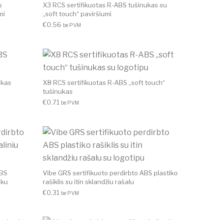
s
X3 RCS sertifikuotas R-ABS tušinukas su
mi
„soft touch“ paviršiumi
€
0.56
be PVM
ukas
X8 RCS sertifikuotas R-ABS „soft touch“
tušinukas
€
0.71
be PVM
ABS
Vibe GRS sertifikuoto perdirbto ABS plastiko
uku
rašiklis su itin sklandžiu rašalu
€
0.31
be PVM