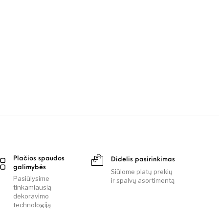
Plačios spaudos
Didelis pasirinkimas
galimybės
Siūlome platų prekių
Pasiūlysime
ir spalvų asortimentą
tinkamiausią
dekoravimo
technologiją