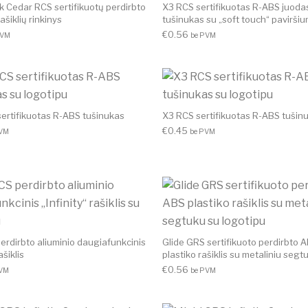
k Cedar RCS sertifikuotų perdirbto
X3 RCS sertifikuotas R-ABS juoda
ašiklių rinkinys
tušinukas su „soft touch“ paviršiu
€
0.56
PVM
be PVM
sertifikuotas R-ABS tušinukas
X3 RCS sertifikuotas R-ABS tušin
€
0.45
PVM
be PVM
erdirbto aliuminio daugiafunkcinis
Glide GRS sertifikuoto perdirbto 
ašiklis
plastiko rašiklis su metaliniu segt
€
0.56
PVM
be PVM