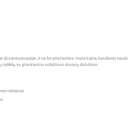
inė dovana pasaulyje, ir ne be priežasties: maža kaina, kasdienis naudoj
ų rašiklių su graviravimu solidžiose dovanų dėžutėse.
enei reklamai
ms