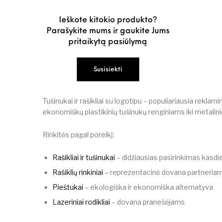
Ieškote kitokio produkto?
Parašykite mums ir gaukite Jums
pritaikytą pasiūlymą
Susisiekti
Tušinukai ir rašikliai su logotipu – populiariausia reklam
ekonomiškų plastikinių tušinukų renginiams iki metalini
Rinkitės pagal poreikį:
Rašikliai ir tušinukai
– didžiausias pasirinkimas kasdi
Rašiklių rinkiniai
– reprezentacinė dovana partneria
Pieštukai
– ekologiška ir ekonomiška alternatyva
Lazeriniai rodikliai
– dovana pranešėjams