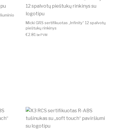
liuminio
Micki GRS sertifikuotas „Infinity“ 12 spalvotų
pieštukų rinkinys
€
2.81
be PVM