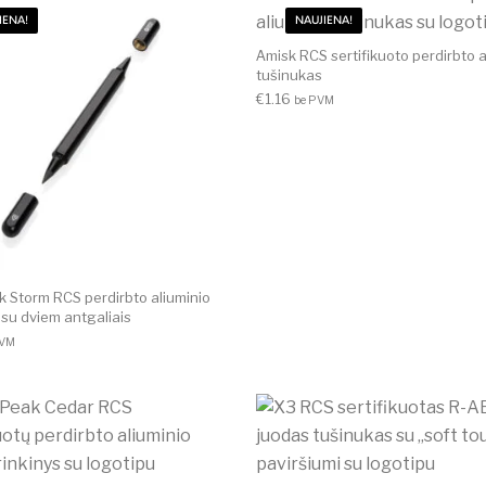
IENA!
NAUJIENA!
Amisk RCS sertifikuoto perdirbto a
tušinukas
€
1.16
be PVM
k Storm RCS perdirbto aliuminio
 su dviem antgaliais
PVM