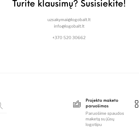
Turite klausimų? Susisiekite!
uzsakymai@logobalt.lt
info@logobalt.lt
+370 520 30662
Projekto maketo
paruošimas
Paruošime spaudos
maketą su jūsų
logotipu