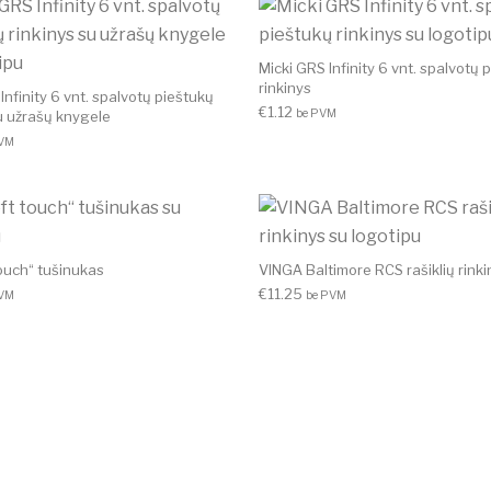
Micki GRS Infinity 6 vnt. spalvotų 
rinkinys
Infinity 6 vnt. spalvotų pieštukų
€
1.12
be PVM
su užrašų knygele
PVM
touch“ tušinukas
VINGA Baltimore RCS rašiklių rinki
€
11.25
PVM
be PVM