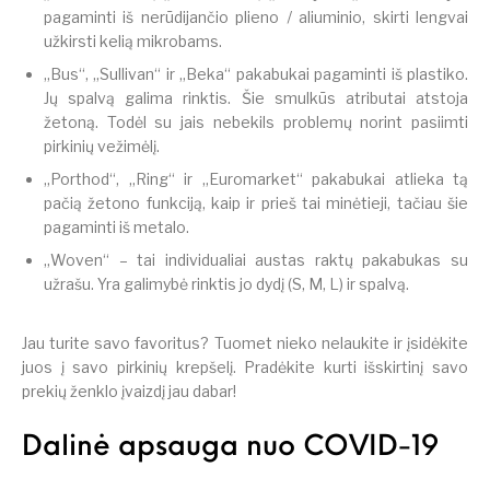
pagaminti iš nerūdijančio plieno / aliuminio, skirti lengvai
užkirsti kelią mikrobams.
„Bus“, „Sullivan“ ir „Beka“ pakabukai pagaminti iš plastiko.
Jų spalvą galima rinktis. Šie smulkūs atributai atstoja
žetoną. Todėl su jais nebekils problemų norint pasiimti
pirkinių vežimėlį.
„Porthod“, „Ring“ ir „Euromarket“ pakabukai atlieka tą
pačią žetono funkciją, kaip ir prieš tai minėtieji, tačiau šie
pagaminti iš metalo.
„Woven“ – tai individualiai austas raktų pakabukas su
užrašu. Yra galimybė rinktis jo dydį (S, M, L) ir spalvą.
Jau turite savo favoritus? Tuomet nieko nelaukite ir įsidėkite
juos į savo pirkinių krepšelį. Pradėkite kurti išskirtinį savo
prekių ženklo įvaizdį jau dabar!
Dalinė apsauga nuo COVID-19