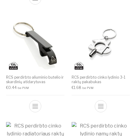
RCS perdirbto aliuminio butelio ir
RCS perdirbto cinko lydinio 3-1
skardinių atidarytuvas
raktų pakabukas
€
0.44
€
1.68
be PVM
be PVM