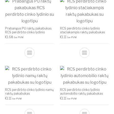
Prabangus PU raktų pakabukas
RCS perdirbto cinko lydinio
RCS perdirbto cinko lydinio
stačiakampis raktų pakabukas
€
1.68
€
1.11
be PVM
be PVM
RCS perdirbto cinko lydinio namų
RCS perdirbto cinko lydinio
raktų pakabukas
automobilio raktų pakabukas
€
1.11
€
1.11
be PVM
be PVM