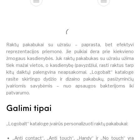
Raktų pakabukai su užrašu – paprasta, bet efektyvi
reprezentacijos priemonė. Jie puikiai dera prie kiekvieno
žmogaus kasdienybės. Juk raktų pakabukas su užrašu užima
tiek mažai vietos, o kasdienybę (pavyzdžiui, rasti raktus tarp
kitų daiktų) palengvina neapsakomai. „Logobalt“ kataloge
rasite skirtingo dydžio ir dizaino pakabukų, pasižyminčių
įvairiomis savybėmis – nuo apsaugos bakterijoms iki
patvarumo.
Galimi tipai
„Logobalt“ kataloge įvairūs personalizuoti raktų pakabukai:
„Anti contact“, „Anti touch“, „Handy“ ir „No touch“ yra