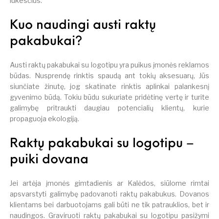
lūkesčius.
Kuo naudingi austi raktų
pakabukai?
Austi raktų pakabukai su logotipu yra puikus įmonės reklamos
būdas. Nusprendę rinktis spaudą ant tokių aksesuarų, Jūs
siunčiate žinutę, jog skatinate rinktis aplinkai palankesnį
gyvenimo būdą. Tokiu būdu sukuriate pridėtinę vertę ir turite
galimybę pritraukti daugiau potencialių klientų, kurie
propaguoja ekologiją.
Raktų pakabukai su logotipu –
puiki dovana
Jei artėja įmonės gimtadienis ar Kalėdos, siūlome rimtai
apsvarstyti galimybę padovanoti raktų pakabukus. Dovanos
klientams bei darbuotojams gali būti ne tik patrauklios, bet ir
naudingos. Graviruoti raktų pakabukai su logotipu pasižymi