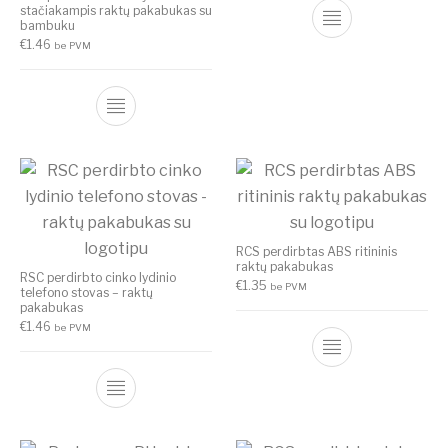
stačiakampis raktų pakabukas su
bambuku
€
1.46
be PVM
RCS perdirbtas ABS ritininis
raktų pakabukas
RSC perdirbto cinko lydinio
€
1.35
be PVM
telefono stovas – raktų
pakabukas
€
1.46
be PVM