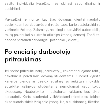
savitu individualiu įvaizdžiu, nes skiriasi savo dizainu ir
paskirtimi.
Pavyzdžiui, jei norite, kad šias dovanas klientai naudotų
apsipirkdami parduotuvėse, rinkitės tuos, kurie atstoja pirkinių
vežimėlio žetoną. Žaismingi, naudingi ir kokybiški automobilių
raktų pakabukai su užrašu atkreips žmonių dėmesį. Todėl tai
padeda pritraukti dar daugiau potencialių klientų.
Potencialių darbuotojų
pritraukimas
Jei norite pritraukti naujų darbuotojų, rekomenduojame raktų
pakabukus įteikti kaip dovaną studentams. Kuomet vyksta
karjeros dienos ar tiesiog susitarę su aukštąja mokykla,
suteikite galimybę studentams nemokamai gauti tokių
aksesuarų. Neabejokite – pakabukai raktams bus tikrai
panaudoti. Kartu studentai vaikščiodami mieste su tokiais
aksesuarais skleis žinią apie įmonę. Na, o susidomėję, tikėtina,