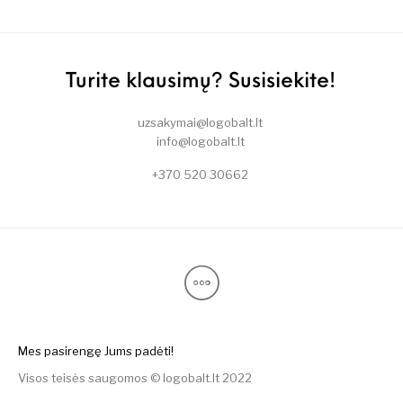
Turite klausimų? Susisiekite!
uzsakymai@logobalt.lt
info@logobalt.lt
+370 520 30662
Mes pasirengę Jums padėti!
Visos teisės saugomos © logobalt.lt 2022