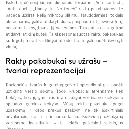
Išskirtinį dėmesį šiomis dienomis teikiame „Anti contact“,
„Anti touch“, „Handy“ ir „No touch“ raktų pakabukams. Jie
padeda užkirsti kelią mikrobų plitimui. Naudodamiesi tokiais
aksesuarais, galite atidaryti duris, paspausti liftų, šviesoforų,
bankomatų mygtukus, jų neliesdami. Taip pat su jais galima
atidaryti stiklinį butelį. Taigi personalizuotas raktų pakabukas
su logotipu ne tik stilingai atrodo, bet ir gali padėti išvengti
virusų.
Raktų pakabukai su užrašu –
tvariai reprezentacijai
Racionalūs, tvarūs ir gerai apgalvoti sprendimai gali padėti
užtikrinti verslo sėkmę Todėl kruopščiai atrenkame tiek
tiekėjus, tiek jų gaminius ir atsakingai vertiname kiekvieno
spaudos gaminio kokybę. Mūsų raktų pakabukai pagal
užsakymą ir kitos prekės pasižymi ne tik išskirtiniais
privalumais, bet ir prieinama kaina. Kiekvieną užsakymą
vertiname individualiai – tai leidžia pateisinti skirtingus