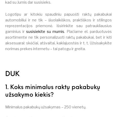
kad su Jumis dar susisieks.
Logotipu ar kitokiu spaudiniu papuošti raktų pakabukai
automobiliui ir ne tik – šiuolaikiškos, praktiškos ir stilingos
reprezentacijos priemonė. Išsirinkite sau patraukliausius
gaminius ir
susisiekite su mumis
. Plačiame el. parduotuvės
asortimente ne tik personalizuoti raktų pakabukai, bet ir kiti
aksesuarai: skėčiai, atšvaitai, kaklajuostės ir t. t. Užsisakykite
norimas prekes internetu – tai patogu ir greita.
DUK
1. Koks minimalus raktų pakabukų
užsakymo kiekis?
Minimalus pakabukų užsakymas – 250 vienetų.