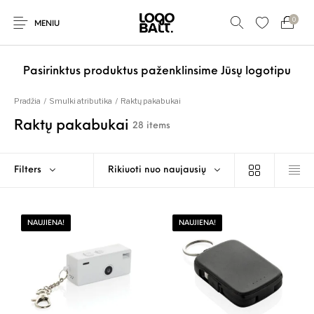
0
MENIU
Pasirinktus produktus paženklinsime Jūsų logotipu
Pradžia
/
Smulki atributika
/
Raktų pakabukai
Raktų pakabukai
28 items
Filters
Rikiuoti nuo naujausių
NAUJIENA!
NAUJIENA!