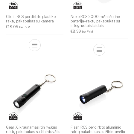
Cliq it RCS perdirbto plastiko
Nexo RCS 2000 mAh išorinė
raktų pakabukas su kamera
baterija–raktų pakabukas su
integruotais laidais
€
18.05
be PVM
€
8.99
be PVM
Gear X įkraunamas itin ryškus
Flash RCS perdirbto aliuminio
raktų pakabukas su žibintuvėliu
raktų pakabukas su žibintuvėliu