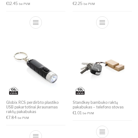
€
12.45
€
2.25
be PVM
be PVM
Globix RCS perdirbto plastiko
Standkey bambuko raktų
USB pakartotinai įkraunamas
pakabukas – telefono stovas
raktų pakabukas
€
1.01
be PVM
€
7.84
be PVM