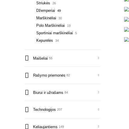
Striukės
26
Džemperiai
49
Marškinėliai
30
Polo Marškinėliai
19
Sportiniai marškinėliai
5
Kepurėlės
34
Liemenės
15
Chalatai
4
Maišeliai
55
Aksesuarai
3
Kelnės - šortai
6
Rašymo priemonės
82
Biurui ir užrašams
84
Technologijos
207
Keliaujantiems
149