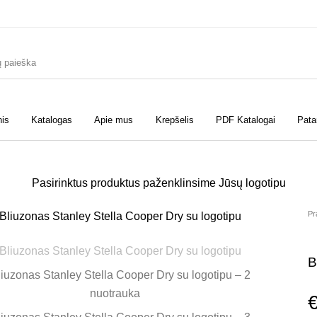
nis
Katalogas
Apie mus
Krepšelis
PDF Katalogai
Pata
Pasirinktus produktus paženklinsime Jūsų logotipu
Pr
B