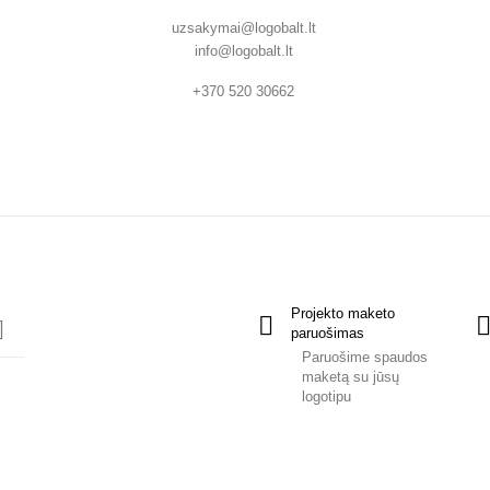
uzsakymai@logobalt.lt
info@logobalt.lt
+370 520 30662
Projekto maketo
paruošimas
Paruošime spaudos
maketą su jūsų
logotipu