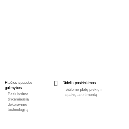
Plačios spaudos
Didelis pasirinkimas
galimybės
Siūlome platų prekių ir
Pasiūlysime
spalvų asortimentą
tinkamiausią
dekoravimo
technologiją