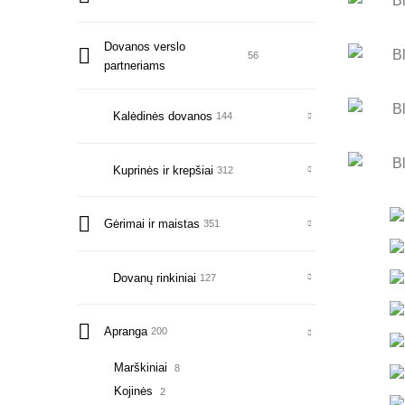
Dovanos verslo
56
partneriams
Kalėdinės dovanos
144
Kuprinės ir krepšiai
312
Gėrimai ir maistas
351
Dovanų rinkiniai
127
Apranga
200
Marškiniai
8
Kojinės
2