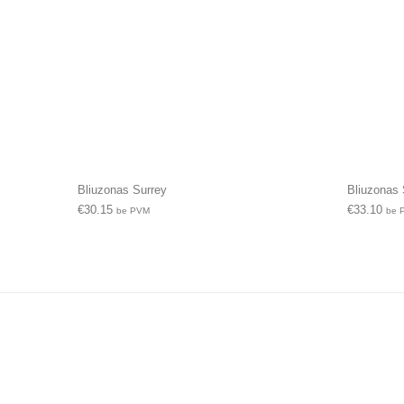
Bliuzonas Surrey
Bliuzonas 
€
30.15
€
33.10
be PVM
be 