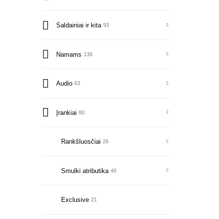
Saldainiai ir kita
93
Namams
138
Audio
63
Įrankiai
80
Rankšluosčiai
26
Smulki atributika
49
Exclusive
21