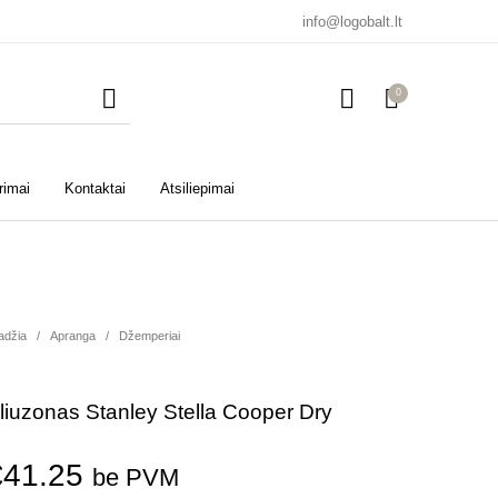
info@logobalt.lt
0
rimai
Kontaktai
Atsiliepimai
adžia
/
Apranga
/
Džemperiai
liuzonas Stanley Stella Cooper Dry
€
41.25
be PVM