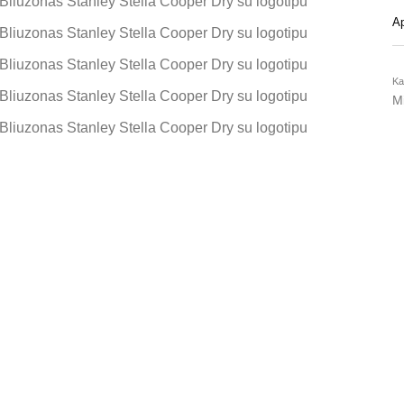
A
Ka
M