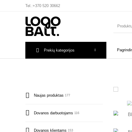
Tel.:
+370 520 30662
Pagrindi
Prekių kategorijos
Naujas produktas
177
Dovanos darbuotojams
116
Dovanos klientams
153