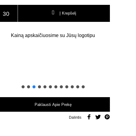
odukto kiekis: Bliuzonas Stanley Stella Cooper Dry
Į Krepšelį
Kainą apskaičiuosime su Jūsų logotipu
Paklausti Apie Prekę
Dalintis