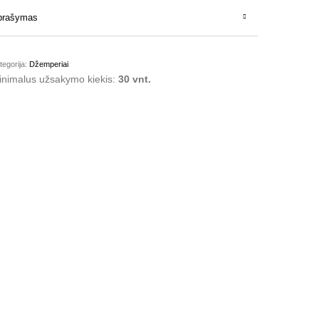
prašymas
tegorija:
Džemperiai
inimalus užsakymo kiekis:
30 vnt.