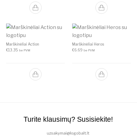
Marškinėliai Action
Marškinėliai Heros
€
13.35
€
6.69
be PVM
be PVM
Turite klausimų? Susisiekite!
uzsakymai@logobalt.lt