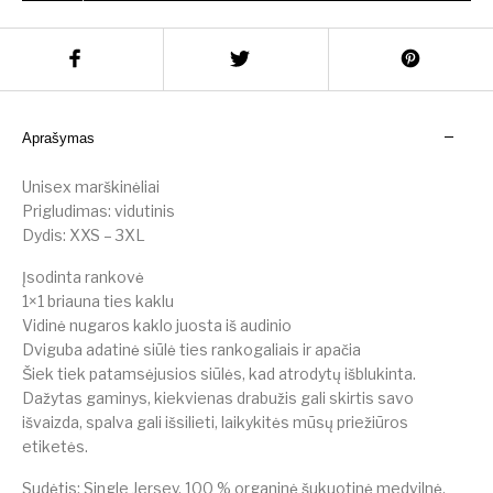
Aprašymas
Unisex marškinėliai
Prigludimas: vidutinis
Dydis: XXS – 3XL
Įsodinta rankovė
1×1 briauna ties kaklu
Vidinė nugaros kaklo juosta iš audinio
Dviguba adatinė siūlė ties rankogaliais ir apačia
Šiek tiek patamsėjusios siūlės, kad atrodytų išblukinta.
Dažytas gaminys, kiekvienas drabužis gali skirtis savo
išvaizda, spalva gali išsilieti, laikykitės mūsų priežiūros
etiketės.
Sudėtis: Single Jersey, 100 % organinė šukuotinė medvilnė,