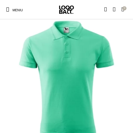
Pasirinktus produktus paženklinsime Jūsų logotipu
0
MENIU