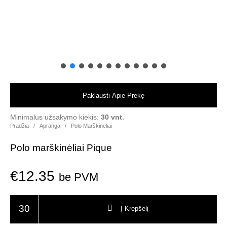
Paklausti Apie Prekę
Minimalus užsakymo kiekis:
30 vnt.
Pradžia
/
Apranga
/
Polo Marškinėliai
Polo marškinėliai Pique
€
12.35
be PVM
produkto kiekis: Polo marškinėliai Pique
Į Krepšelį