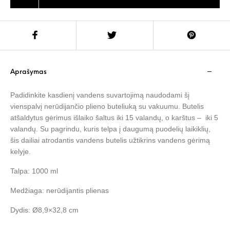
Aprašymas
Padidinkite kasdienį vandens suvartojimą naudodami šį
vienspalvį nerūdijančio plieno buteliuką su vakuumu. Butelis
atšaldytus gėrimus išlaiko šaltus iki 15 valandų, o karštus – iki 5
valandų. Su pagrindu, kuris telpa į daugumą puodelių laikiklių,
šis dailiai atrodantis vandens butelis užtikrins vandens gėrimą
kelyje.
Talpa: 1000 ml
Medžiaga: nerūdijantis plienas
Dydis: Ø8,9×32,8 cm