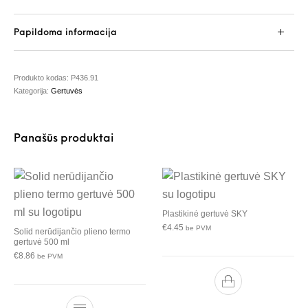
Papildoma informacija
Produkto kodas:
P436.91
Kategorija:
Gertuvės
Panašūs produktai
Plastikinė gertuvė SKY
€
4.45
be PVM
Solid nerūdijančio plieno termo
gertuvė 500 ml
€
8.86
be PVM