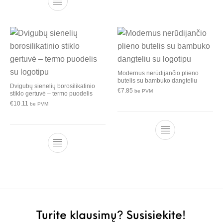
Modernus nerūdijančio plieno
butelis su bambuko dangteliu
Dvigubų sienelių borosilikatinio
€
7.85
be PVM
stiklo gertuvė – termo puodelis
€
10.11
be PVM
Turite klausimų? Susisiekite!