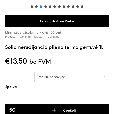
Paklausti Apie Prekę
Minimalus užsakymo kiekis:
50 vnt.
Pradžia
/
Gėrimai ir maistas
/
Gertuvės
Solid nerūdijančio plieno termo gertuvė 1L
€
13.50
be PVM
Pasirinkite savybę
Spalva
produkto kiekis: Solid nerūdijančio plieno termo gertuvė 1L
Į Krepšelį