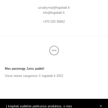
uzsakymai@logobalt.lt
info@logobalt.lt
+370 520 30662
Mes pasirengę Jums padėti!
Visos teisės saugomos © logobalt.lt 2022
Į krepšelį sudėkite patikusius produktus, o mes