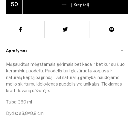
Į Krepšelį
Aprašymas
Mėgaukitės mėgstamais gėrimais bet kada ir bet kur su šiuo
keraminiu puodeliu. Puodelis turi glazūruotą korpusą ir
natūralų keptą pagrindą. Dėl natūralių gamybai naudojamo
molio skirtumų kiekvienas puodelis yra unikalus. Tiekiamas
kraft dovanų dėžutėje.
Talpa: 360 ml
Dydis: ø8,8×8,8 cm