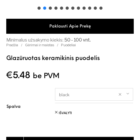
Paklausti Apie Prekę
Minimalus užsakymo kiekis:
50 - 100 vnt.
Pradžia
/
Gėrimai ir maistas
/
Puodeliai
Glazūruotas keramikinis puodelis
€
5.48
be PVM
black
Spalva
IŠVALYTI
produkto kiekis: Glazūruotas keramikinis puodelis