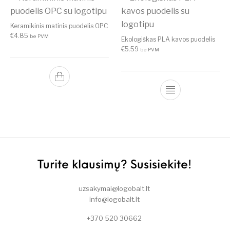
Keramikinis matinis puodelis OPC
€
4.85
be PVM
Ekologiškas PLA kavos puodelis
€
5.59
be PVM
Turite klausimų? Susisiekite!
uzsakymai@logobalt.lt
info@logobalt.lt
+370 520 30662