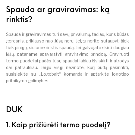
Spauda ar graviravimas: ką
rinktis?
Spauda ir graviravimas turi savų privalumų, tačiau, kuris būdas
geresnis, priklauso nuo Jūsų norų. Jeigu norite sutaupyti šiek
tiek pinigų, siūlome rinktis spaudą. Jei galvojate skirti daugiau
lėšų, patariame apsvarstyti graviravimo principą. Graviruoti
termo puodeliai padės Jūsų spaudai labiau išsiskirti ir atrodys
dar patraukliau. Jeigu visgi nežinote, kurį būdą pasirinkti,
susisiekite su „Logobalt“ komanda ir aptarkite logotipo
pritaikymo galimybes.
DUK
1. Kaip prižiūrėti termo puodelį?