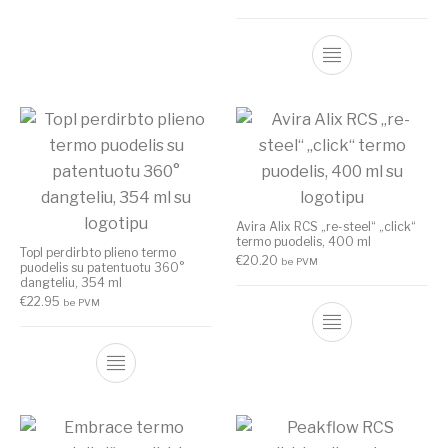
Avira Alix RCS „re-steel“ „click“
termo puodelis, 400 ml
Topl perdirbto plieno termo
€
20.20
be PVM
puodelis su patentuotu 360°
dangteliu, 354 ml
€
22.95
be PVM