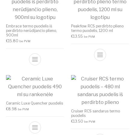
Embrace termo puodelis iš
Peakflow RCS perdirbto plieno
perdirbto nerūdijančio plieno,
termo puodelis, 1200 ml
900ml
€
13.55
be PVM
€
15.80
be PVM
Ceramic Luxe Quencher puodelis
€
8.98
be PVM
Cruiser RCS sandarus termo
puodelis
€
13.50
be PVM