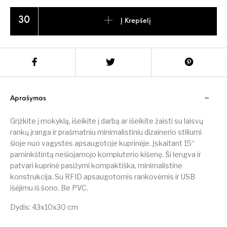
produkto kiekis: Swiss Peak apsauganti nuo vagystės 15“ kuprinė
Į Krepšelį
Aprašymas
Grįžkite į mokyklą, išeikite į darbą ar išeikite žaisti su laisvų
rankų įranga ir prašmatniu minimalistiniu dizainerio stiliumi
šioje nuo vagystės apsaugotoje kuprinėje. Įskaitant 15“
paminkštintą nešiojamojo kompiuterio kišenę. Ši lengva ir
patvari kuprinė pasižymi kompaktiška, minimalistine
konstrukcija. Su RFID apsaugotomis rankovėmis ir USB
išėjimu iš šono. Be PVC.
Dydis: 43x10x30 cm