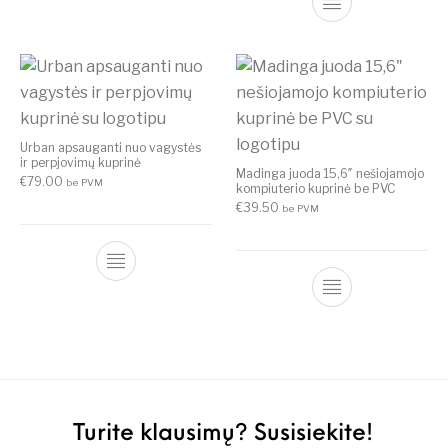
Urban apsauganti nuo vagystės
ir perpjovimų kuprinė
Madinga juoda 15,6″ nešiojamojo
€
79.00
be PVM
kompiuterio kuprinė be PVC
€
39.50
be PVM
Turite klausimų? Susisiekite!