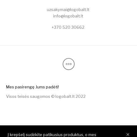
uzsakymai@logobalt.lt
info@logobalt.lt
+370 520 30662
Mes pasirengę Jums padėti!
Visos teisės saugomos © logobalt.lt 2022
Į krepšelį sudėkite patikusius produktus, o mes