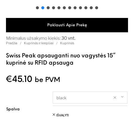
Paklausti Apie Prekę
Minimalus užsakymo kiekis:
30 vnt.
Pradžia
/
Kuprinės ir krepšiai
/
Kuprinės
Swiss Peak apsauganti nuo vagystės 15“
kuprinė su RFID apsauga
€
45.10
be PVM
black
Spalva
IŠVALYTI