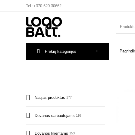
Tel.:
+370 520 30662
Pagrindi
Prekių kategorijos
Naujas produktas
177
Dovanos darbuotojams
116
Dovanos klientams
153