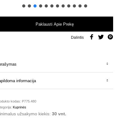
Paklausti Apie Prekę
Dalintis
prašymas
pildoma informacija
odukto kodas:
P775.480
tegorija:
Kuprinės
inimalus užsakymo kiekis:
30 vnt.