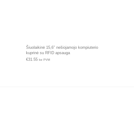
Šiuolaikinė 15,6″ nešiojamojo kompiuterio
kuprinė su RFID apsauga
€
31.55
be PVM