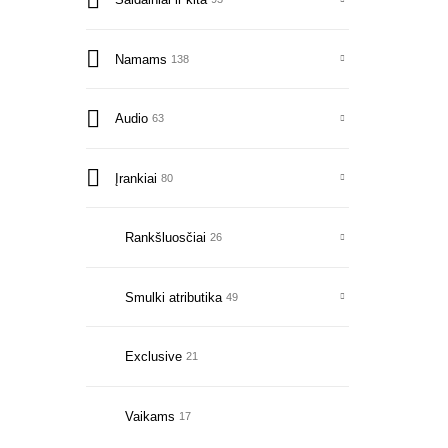
Namams
138
Audio
63
Įrankiai
80
Rankšluosčiai
26
Smulki atributika
49
Exclusive
21
Vaikams
17