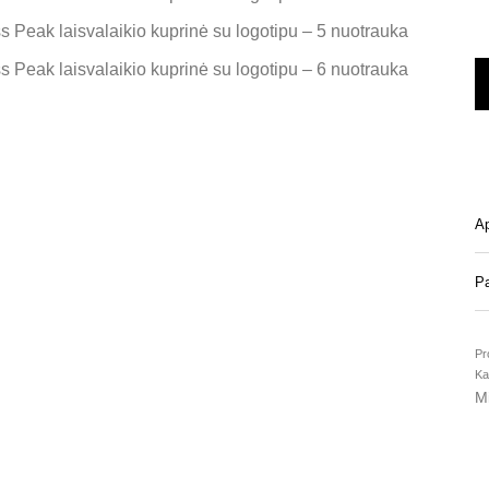
A
Pa
Pr
Ka
M