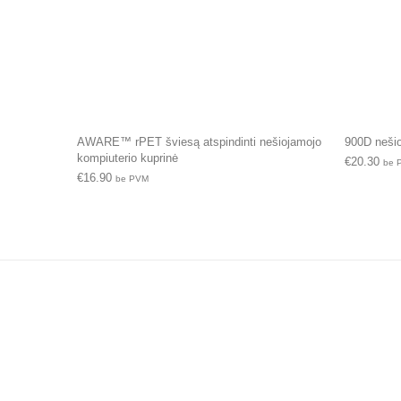
AWARE™ rPET šviesą atspindinti nešiojamojo
900D nešio
kompiuterio kuprinė
€
20.30
be 
€
16.90
be PVM