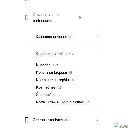
Dovanos verslo
56
partneriams
Kalėdinės dovanos
144
Kuprinės ir krepšiai
312
Kuprinės
122
Kelioniniai krepšiai
48
Kompiuterių krepšiai
58
Kosmetinės
17
Šaltkrepšiai
53
Kortelių dėklai (Rfid piniginės
12
Gėrimai ir maistas
351