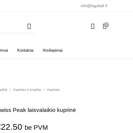
info@logobalt.lt
0
rimai
Kontaktai
Atsiliepimai
adžia
/
Kuprinės ir krepšiai
/
Kuprinės
wiss Peak laisvalaikio kuprinė
€
22.50
be PVM