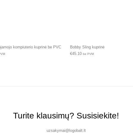
jamojo kompiuterio kuprinė be PVC
Bobby Sling kuprinė
€
45.10
PVM
be PVM
Turite klausimų? Susisiekite!
uzsakymai@logobalt.lt