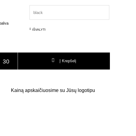
palva
IŠVALYTI
odukto kiekis: Swiss Peak laisvalaikio kuprinė
Į Krepšelį
Kainą apskaičiuosime su Jūsų logotipu