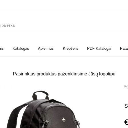
nis
Katalogas
Apie mus
Krepšelis
PDF Katalogai
Pata
Pasirinktus produktus paženklinsime Jūsų logotipu
Pr
S