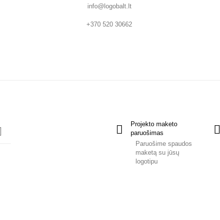
info@logobalt.lt
+370 520 30662
Projekto maketo
paruošimas
Paruošime spaudos
maketą su jūsų
logotipu