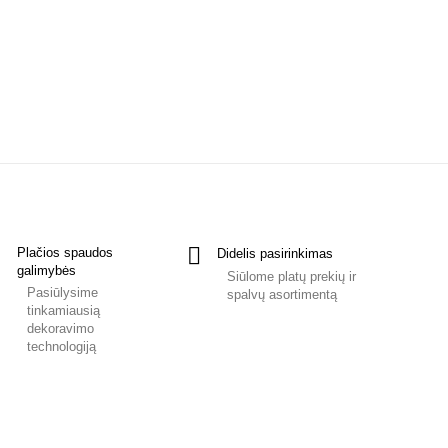
Plačios spaudos
Didelis pasirinkimas
galimybės
Siūlome platų prekių ir
Pasiūlysime
spalvų asortimentą
tinkamiausią
dekoravimo
technologiją