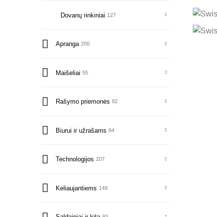
Dovanų rinkiniai
127
Apranga
200
Maišeliai
55
Rašymo priemonės
82
Biurui ir užrašams
84
Technologijos
207
Keliaujantiems
149
Saldainiai ir kita
93