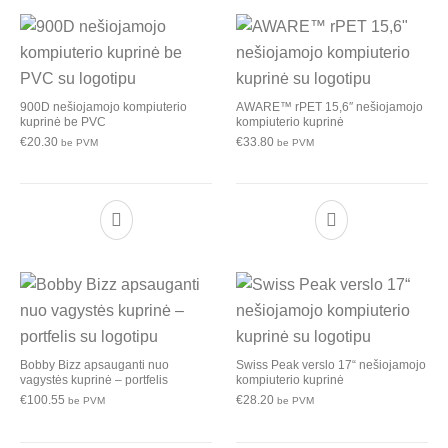
900D nešiojamojo kompiuterio
AWARE™ rPET 15,6″ nešiojamojo
kuprinė be PVC
kompiuterio kuprinė
€
20.30
€
33.80
be PVM
be PVM
Bobby Bizz apsauganti nuo
Swiss Peak verslo 17“ nešiojamojo
vagystės kuprinė – portfelis
kompiuterio kuprinė
€
100.55
€
28.20
be PVM
be PVM