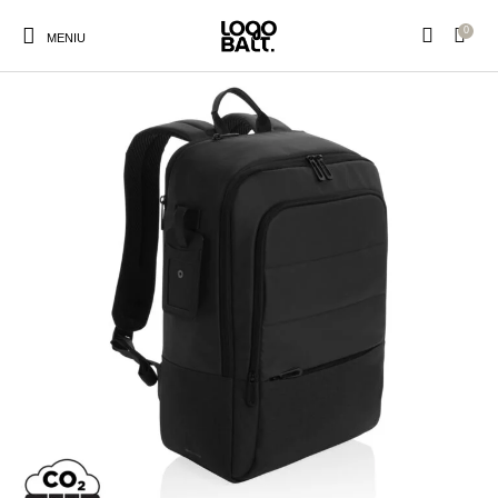
Pasirinktus produktus paženklinsime Jūsų logotipu
0
MENIU