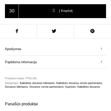
produkto kiekis: Armond AWARE™ RPET 15,6" prabangi nešiojamojo komp
Į Krepšelį
Aprašymas
Papildoma informacija
Produkto kodas:
P763.281
Kategorijos:
Kalėdinės dovanos klientams
,
Kalėdinės dovanos verslo partneriams
,
Dovanos klientams
,
Dovanos verslo partneriams
,
Kuprinės
,
Kalėdinės dovanos
Panašūs produktai