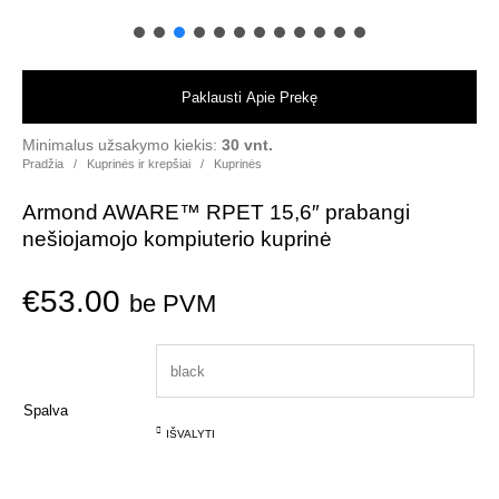
Paklausti Apie Prekę
Minimalus užsakymo kiekis:
30 vnt.
Pradžia
/
Kuprinės ir krepšiai
/
Kuprinės
Armond AWARE™ RPET 15,6″ prabangi
nešiojamojo kompiuterio kuprinė
€
53.00
be PVM
Spalva
IŠVALYTI